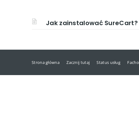
Jak zainstalować SureCart?
Strona główna
Zacznij tutaj
Status usług
Facho