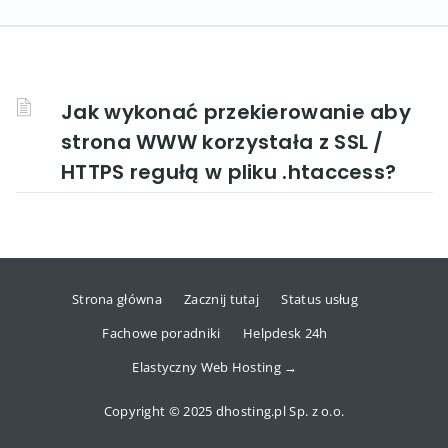
Jak wykonać przekierowanie aby
strona WWW korzystała z SSL /
HTTPS regułą w pliku .htaccess?
Strona główna
Zacznij tutaj
Status usług
Fachowe poradniki
Helpdesk 24h
Elastyczny Web Hosting →
Copyright © 2025 dhosting.pl Sp. z o.o.