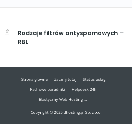
Rodzaje filtrów antyspamowych –
RBL
Strona główna
Zacznij tutaj
Status usług
Fachowe poradniki
Helpdesk 24h
Elastyczny Web Hosting →
Copyright © 2025 dhosting.pl Sp. z o.o.