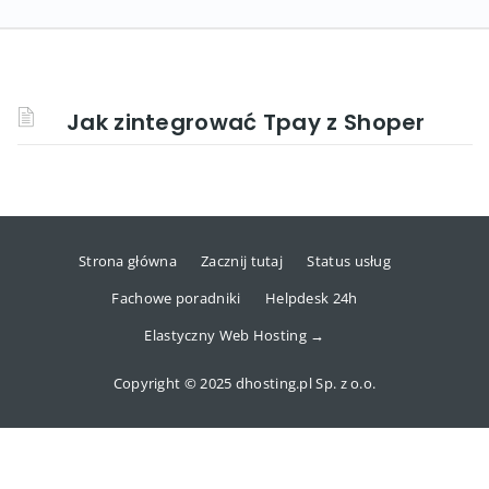
Jak zintegrować Tpay z Shoper
Strona główna
Zacznij tutaj
Status usług
Fachowe poradniki
Helpdesk 24h
Elastyczny Web Hosting →
Copyright © 2025 dhosting.pl Sp. z o.o.