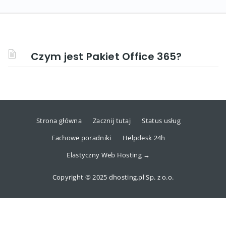
Czym jest Pakiet Office 365?
Strona główna
Zacznij tutaj
Status usług
Fachowe poradniki
Helpdesk 24h
Elastyczny Web Hosting →
Copyright © 2025 dhosting.pl Sp. z o.o.