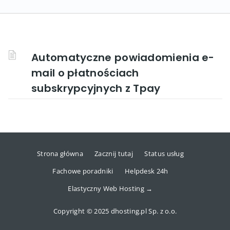
Automatyczne powiadomienia e-
mail o płatnościach
subskrypcyjnych z Tpay
Strona główna
Zacznij tutaj
Status usług
Fachowe poradniki
Helpdesk 24h
Elastyczny Web Hosting →
Copyright © 2025 dhosting.pl Sp. z o.o.