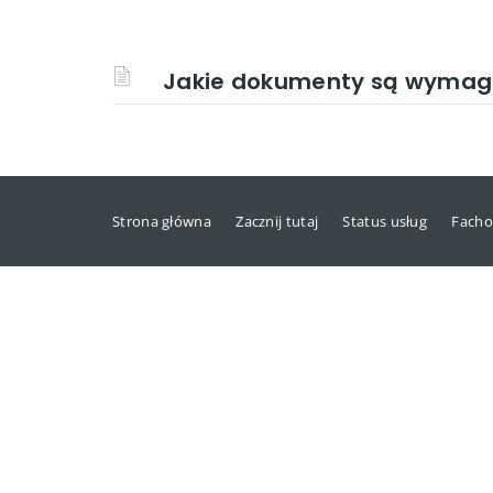
Jakie dokumenty są wymaga
Strona główna
Zacznij tutaj
Status usług
Facho