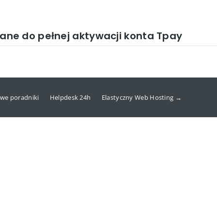
ne do pełnej aktywacji konta Tpay
we poradniki
Helpdesk 24h
Elastyczny Web Hosting →