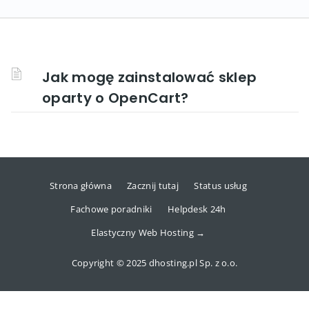
Jak mogę zainstalować sklep
oparty o OpenCart?
Strona główna
Zacznij tutaj
Status usług
Fachowe poradniki
Helpdesk 24h
Elastyczny Web Hosting →
Copyright © 2025 dhosting.pl Sp. z o.o.