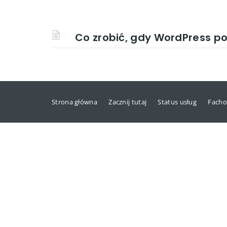
Co zrobić, gdy WordPress po
Strona główna
Zacznij tutaj
Status usług
Facho