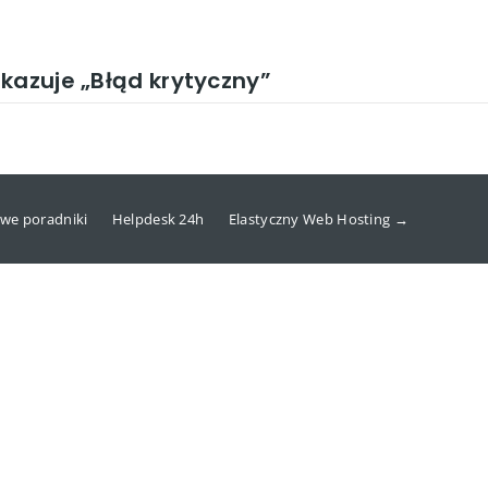
kazuje „Błąd krytyczny”
we poradniki
Helpdesk 24h
Elastyczny Web Hosting →