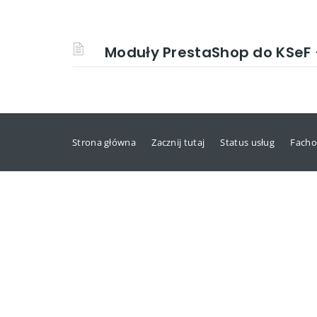
Moduły PrestaShop do KSeF 
Strona główna
Zacznij tutaj
Status usług
Facho