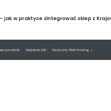
– jak w praktyce zintegrować sklep z Kr
we poradniki
Helpdesk 24h
Elastyczny Web Hosting →