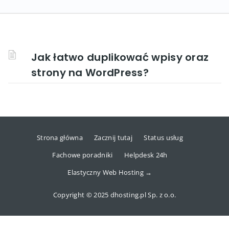
Jak łatwo duplikować wpisy oraz
strony na WordPress?
Strona główna
Zacznij tutaj
Status usług
Fachowe poradniki
Helpdesk 24h
Elastyczny Web Hosting →
Copyright © 2025 dhosting.pl Sp. z o.o.