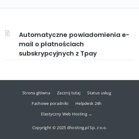
Automatyczne powiadomienia e-
mail o płatnościach
subskrypcyjnych z Tpay
Strona główna
Zacznij tutaj
Status usług
Fachowe poradniki
Helpdesk 24h
Elastyczny Web Hosting →
Copyright © 2025 dhosting.pl Sp. z o.o.