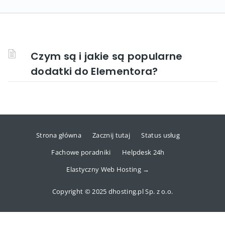
Czym są i jakie są popularne
dodatki do Elementora?
Strona główna
Zacznij tutaj
Status usług
Fachowe poradniki
Helpdesk 24h
Elastyczny Web Hosting →
Copyright © 2025 dhosting.pl Sp. z o.o.