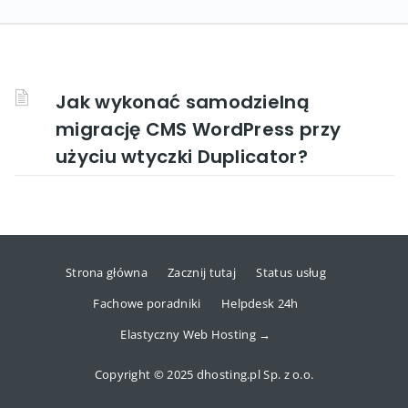
Jak wykonać samodzielną
migrację CMS WordPress przy
użyciu wtyczki Duplicator?
Strona główna
Zacznij tutaj
Status usług
Fachowe poradniki
Helpdesk 24h
Elastyczny Web Hosting →
Copyright © 2025 dhosting.pl Sp. z o.o.