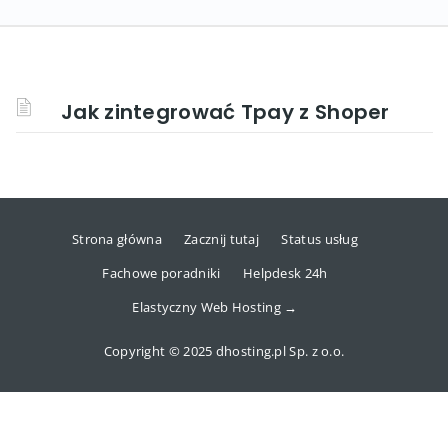
Jak zintegrować Tpay z Shoper
Strona główna
Zacznij tutaj
Status usług
Fachowe poradniki
Helpdesk 24h
Elastyczny Web Hosting →
Copyright © 2025 dhosting.pl Sp. z o.o.