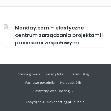
Monday.com – elastyczne
centrum zarządzania projektami i
procesami zespołowymi
Strona główna
Zacznij tutaj
Status usług
Fachowe poradniki
Helpdesk 24h
Elastyczny Web Hosting →
Copyright © 2025 dhosting.pl Sp. z o.o.