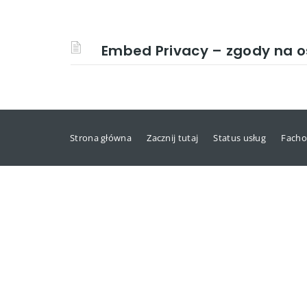
Embed Privacy – zgody na os
Strona główna
Zacznij tutaj
Status usług
Facho