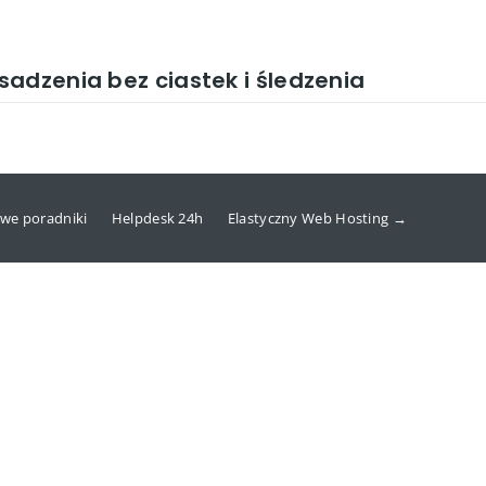
adzenia bez ciastek i śledzenia
we poradniki
Helpdesk 24h
Elastyczny Web Hosting →