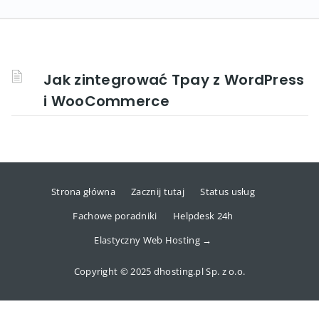
Jak zintegrować Tpay z WordPress
i WooCommerce
Strona główna
Zacznij tutaj
Status usług
Fachowe poradniki
Helpdesk 24h
Elastyczny Web Hosting →
Copyright © 2025 dhosting.pl Sp. z o.o.