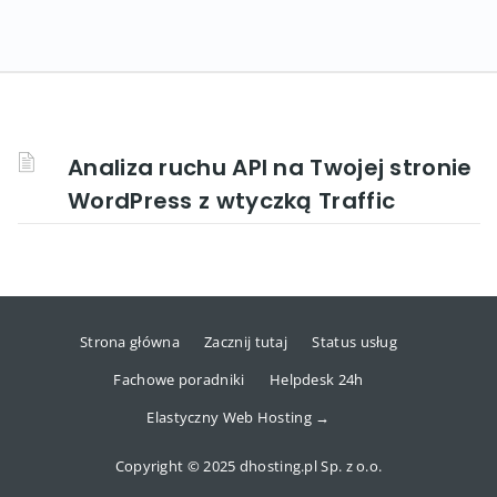
Analiza ruchu API na Twojej stronie
WordPress z wtyczką Traffic
Strona główna
Zacznij tutaj
Status usług
Fachowe poradniki
Helpdesk 24h
Elastyczny Web Hosting →
Copyright © 2025 dhosting.pl Sp. z o.o.