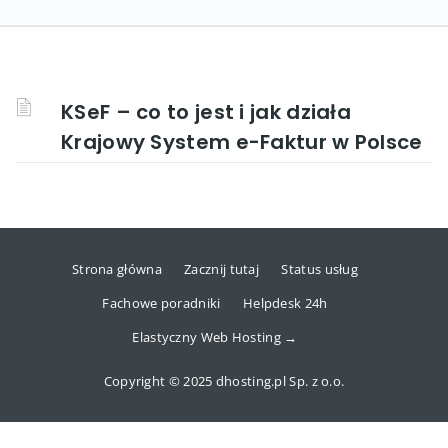
KSeF – co to jest i jak działa
Krajowy System e-Faktur w Polsce
Strona główna
Zacznij tutaj
Status usług
Fachowe poradniki
Helpdesk 24h
Elastyczny Web Hosting →
Copyright © 2025 dhosting.pl Sp. z o.o.