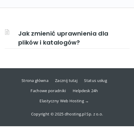
Jak zmienić uprawnienia dla
plików i katalogów?
Strona główna
Zacznij tutaj
Status usług
Fachowe poradniki
Helpdesk 24h
Elastyczny Web Hosting →
Copyright © 2025 dhosting.pl Sp. z o.o.