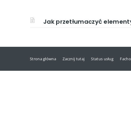
Jak przetłumaczyć elementy
Strona główna
Zacznij tutaj
Status usług
Facho