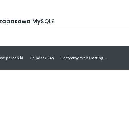
a zapasowa MySQL?
we poradniki
Helpdesk 24h
Elastyczny Web Hosting →