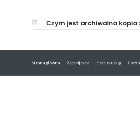
Czym jest archiwalna kopi
Strona główna
Zacznij tutaj
Status usług
Facho