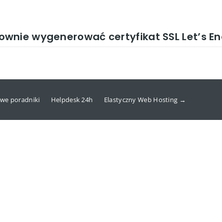
wnie wygenerować certyfikat SSL Let’s En
we poradniki
Helpdesk 24h
Elastyczny Web Hosting →