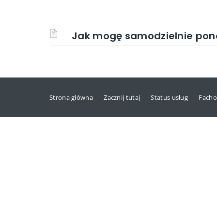
Jak mogę samodzielnie pono
Strona główna
Zacznij tutaj
Status usług
Facho