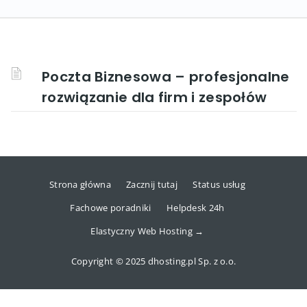
Poczta Biznesowa – profesjonalne
rozwiązanie dla firm i zespołów
Strona główna
Zacznij tutaj
Status usług
Fachowe poradniki
Helpdesk 24h
Elastyczny Web Hosting →
Copyright © 2025 dhosting.pl Sp. z o.o.