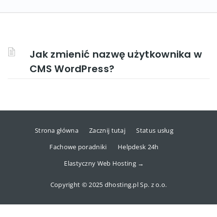
Jak zmienić nazwę użytkownika w
CMS WordPress?
Strona główna
Zacznij tutaj
Status usług
Fachowe poradniki
Helpdesk 24h
Elastyczny Web Hosting →
Copyright © 2025 dhosting.pl Sp. z o.o.