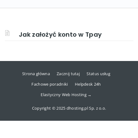
Jak założyć konto w Tpay
Strona główna
Zacznij tutaj
Status usług
Fachowe poradniki
Helpdesk 24h
Elastyczny Web Hosting →
Copyright © 2025 dhosting.pl Sp. z o.o.