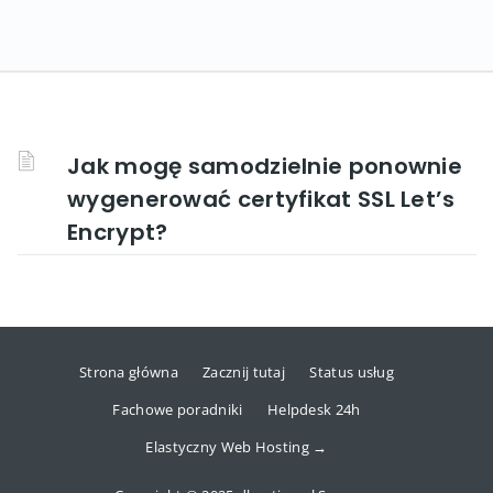
Jak mogę samodzielnie ponownie
wygenerować certyfikat SSL Let’s
Encrypt?
Strona główna
Zacznij tutaj
Status usług
Fachowe poradniki
Helpdesk 24h
Elastyczny Web Hosting →