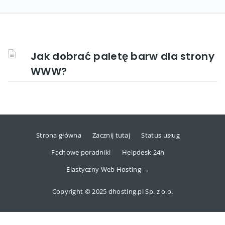
Jak dobrać paletę barw dla strony
WWW?
Strona główna
Zacznij tutaj
Status usług
Fachowe poradniki
Helpdesk 24h
Elastyczny Web Hosting →
Copyright © 2025 dhosting.pl Sp. z o.o.