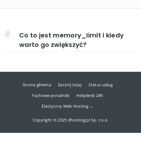
Co to jest memory_limit i kiedy
warto go zwiększyć?
Strona główna
Zacznij tutaj
Status usług
Fachowe poradniki
Helpdesk 24h
Elastyczny Web Hosting →
Copyright © 2025 dhosting.pl Sp. z o.o.