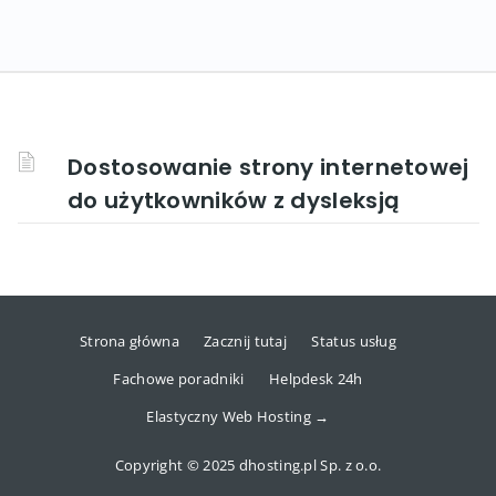
Dostosowanie strony internetowej
do użytkowników z dysleksją
Strona główna
Zacznij tutaj
Status usług
Fachowe poradniki
Helpdesk 24h
Elastyczny Web Hosting →
Copyright © 2025 dhosting.pl Sp. z o.o.