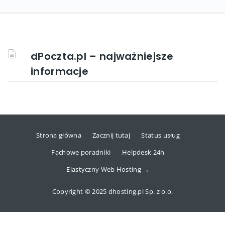
dPoczta.pl – najważniejsze
informacje
Strona główna
Zacznij tutaj
Status usług
Fachowe poradniki
Helpdesk 24h
Elastyczny Web Hosting →
Copyright © 2025 dhosting.pl Sp. z o.o.