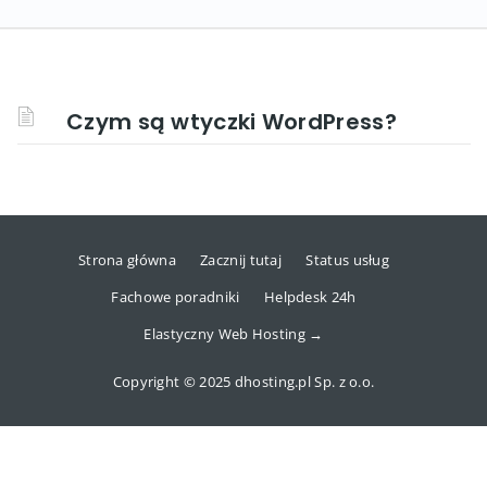
Czym są wtyczki WordPress?
Strona główna
Zacznij tutaj
Status usług
Fachowe poradniki
Helpdesk 24h
Elastyczny Web Hosting →
Copyright © 2025 dhosting.pl Sp. z o.o.