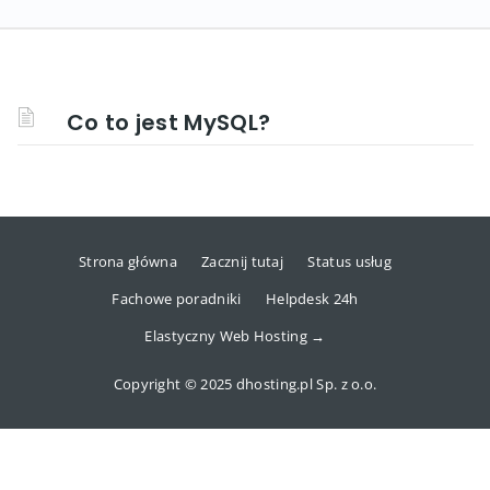
Co to jest MySQL?
Strona główna
Zacznij tutaj
Status usług
Fachowe poradniki
Helpdesk 24h
Elastyczny Web Hosting →
Copyright © 2025 dhosting.pl Sp. z o.o.