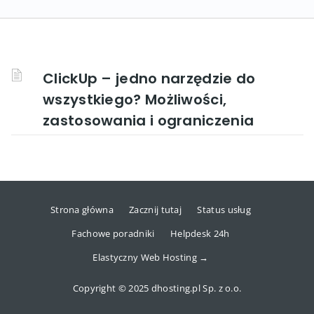
ClickUp – jedno narzędzie do
wszystkiego? Możliwości,
zastosowania i ograniczenia
Strona główna
Zacznij tutaj
Status usług
Fachowe poradniki
Helpdesk 24h
Elastyczny Web Hosting →
Copyright © 2025 dhosting.pl Sp. z o.o.