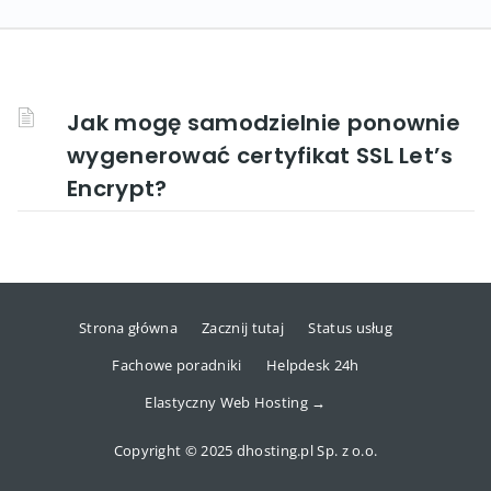
Jak mogę samodzielnie ponownie
wygenerować certyfikat SSL Let’s
Encrypt?
Strona główna
Zacznij tutaj
Status usług
Fachowe poradniki
Helpdesk 24h
Elastyczny Web Hosting →
Copyright © 2025 dhosting.pl Sp. z o.o.