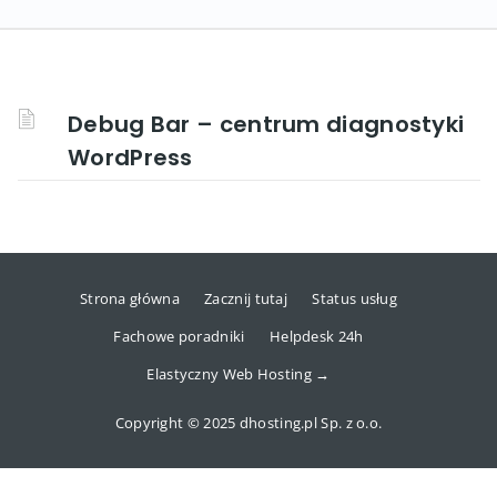
Debug Bar – centrum diagnostyki
WordPress
Strona główna
Zacznij tutaj
Status usług
Fachowe poradniki
Helpdesk 24h
Elastyczny Web Hosting →
Copyright © 2025 dhosting.pl Sp. z o.o.