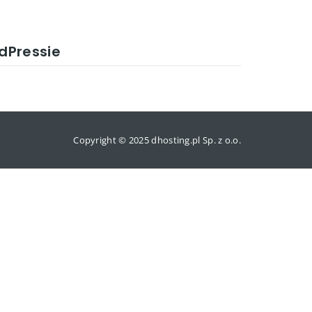
dPressie
Copyright © 2025 dhosting.pl Sp. z o.o.