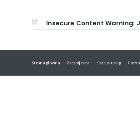
Insecure Content Warning: 
Strona główna
Zacznij tutaj
Status usług
Facho