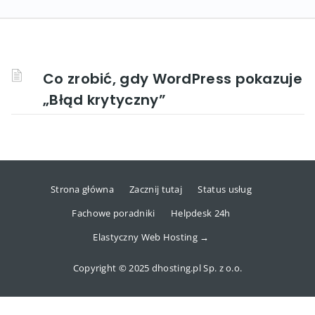
Co zrobić, gdy WordPress pokazuje
„Błąd krytyczny”
Strona główna
Zacznij tutaj
Status usług
Fachowe poradniki
Helpdesk 24h
Elastyczny Web Hosting →
Copyright © 2025 dhosting.pl Sp. z o.o.