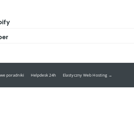
ify
per
we poradniki
Helpdesk 24h
Elastyczny Web Hosting →