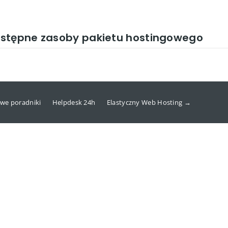
ostępne zasoby pakietu hostingowego
we poradniki
Helpdesk 24h
Elastyczny Web Hosting →