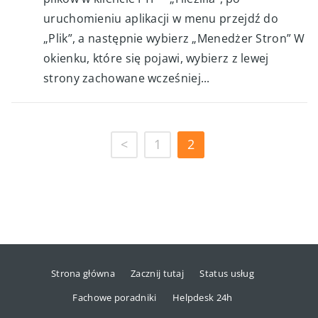
uruchomieniu aplikacji w menu przejdź do
„Plik”, a następnie wybierz „Menedżer Stron” W
okienku, które się pojawi, wybierz z lewej
strony zachowane wcześniej...
<
1
2
Strona główna
Zacznij tutaj
Status usług
Fachowe poradniki
Helpdesk 24h