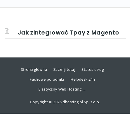
Jak zintegrować Tpay z Magento
Strona główna
Zacznij tutaj
Status usług
Fachowe poradniki
Helpdesk 24h
Elastyczny Web Hosting →
Copyright © 2025 dhosting.pl Sp. z o.o.