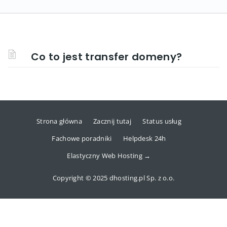
Co to jest transfer domeny?
Strona główna
Zacznij tutaj
Status usług
Fachowe poradniki
Helpdesk 24h
Elastyczny Web Hosting →
Copyright © 2025 dhosting.pl Sp. z o.o.