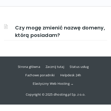
Czy mogę zmienić nazwę domeny,
którą posiadam?
Strona główna
Zacznij tutaj
Status usług
Fachowe poradniki
Helpdesk 24h
Elastyczny Web Hosting →
Copyright © 2025 dhosting.pl Sp. z o.o.