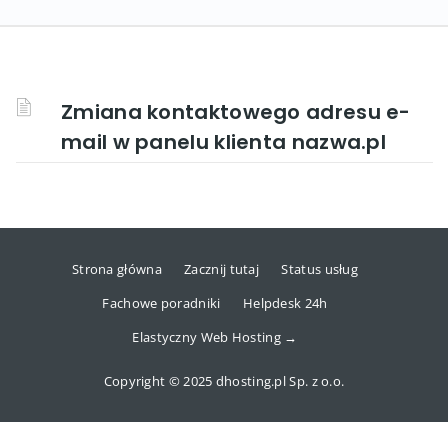
Zmiana kontaktowego adresu e-
mail w panelu klienta nazwa.pl
Strona główna
Zacznij tutaj
Status usług
Fachowe poradniki
Helpdesk 24h
Elastyczny Web Hosting →
Copyright © 2025 dhosting.pl Sp. z o.o.