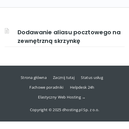
Dodawanie aliasu pocztowego na
zewnętrzną skrzynkę
Strona główna
Zacznij tutaj
Status usług
Fachowe poradniki
Helpdesk 24h
Elastyczny Web Hosting →
Copyright © 2025 dhosting.pl Sp. z o.o.