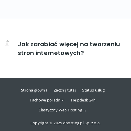
Jak zarabiać więcej na tworzeniu
stron internetowych?
Strona główna
Zacznij tutaj
Status usług
Fachowe poradniki
Helpdesk 24h
Elastyczny Web Hosting →
Copyright © 2025 dhosting.pl Sp. z o.o.