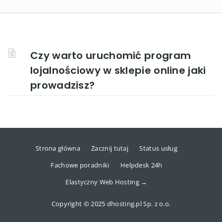
Czy warto uruchomić program
lojalnościowy w sklepie online jaki
prowadzisz?
Strona główna
Zacznij tutaj
Status usług
Fachowe poradniki
Helpdesk 24h
Elastyczny Web Hosting →
Copyright © 2025 dhosting.pl Sp. z o.o.