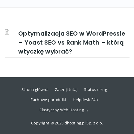
Optymalizacja SEO w WordPressie
– Yoast SEO vs Rank Math – którą
wtyczkę wybrać?
Strona główna
Zacznij tutaj
Status usług
Fachowe poradniki
Helpdesk 24h
Elastyczny Web Hosting →
Copyright © 2025 dhosting.pl Sp. z o.o.